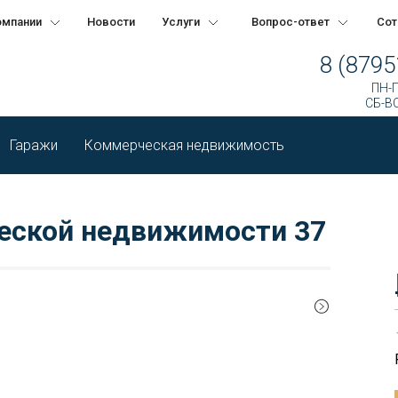
омпании
Новости
Услуги
Вопрос-ответ
Сот
8 (8795
ПН-П
СБ-ВС
Гаражи
Коммерческая недвижимость
еской недвижимости 37