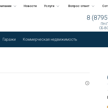
омпании
Новости
Услуги
Вопрос-ответ
Сот
8 (8795
ПН-П
СБ-ВС
Гаражи
Коммерческая недвижимость