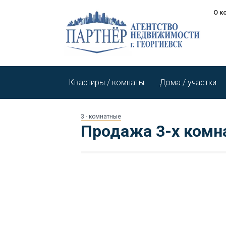
О к
Квартиры / комнаты
Дома / участки
3 - комнатные
Продажа 3-х комн