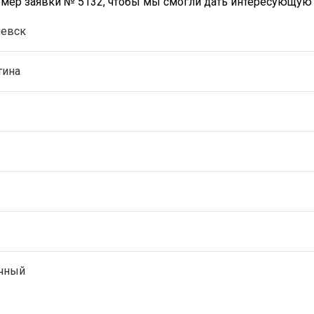
номер заявки № 5132, чтобы мы смогли дать интересующу
иевск
тина
чный