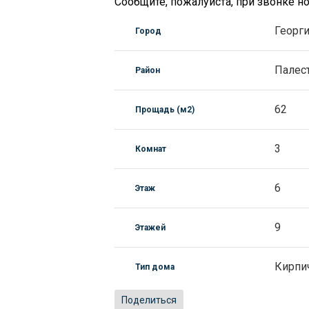
Сообщите, пожалуйста, при звонке 
Георг
Город
Палес
Район
62
Прощадь (м2)
3
Комнат
6
Этаж
9
Этажей
Кирпи
Тип дома
Поделиться