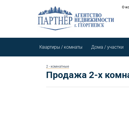
О к
Квартиры / комнаты
Дома / участки
2 - комнатные
Продажа 2-х комн